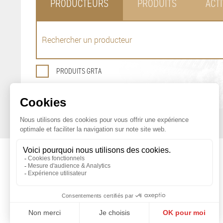
PRODUCTEURS
PRODUITS
ACTI
PRODUITS GRTA
OFFICE DE PROMOTION
DES PRODUITS AGRICOLES DE GENÈVE
Maison du Terroir
Tél: 022 388 71 55
Route de Soral 93
Fax: 022 388 71 58
1233 Bernex
info@geneveterroir.ge.ch