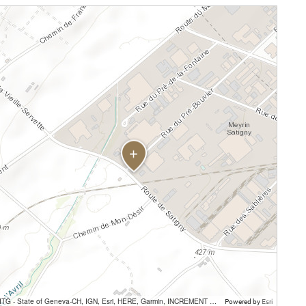
SITG - State of Geneva-CH, IGN, Esri, HERE, Garmin, INCREMENT P, USGS, METI/NASA
Powered by
Esri