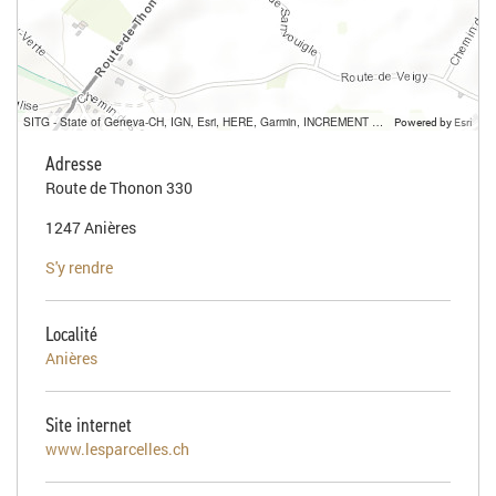
SITG - State of Geneva-CH, IGN, Esri, HERE, Garmin, INCREMENT P, USGS, METI/NASA
Powered by
Esri
Adresse
Route de Thonon 330
1247 Anières
S'y rendre
Localité
Anières
Site internet
www.lesparcelles.ch