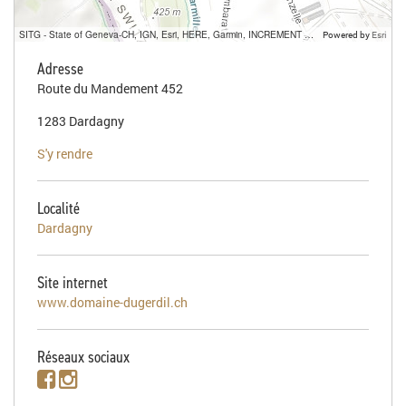
SITG - State of Geneva-CH, IGN, Esri, HERE, Garmin, INCREMENT P, USGS, METI/NASA
Powered by
Esri
Adresse
Route du Mandement 452
1283 Dardagny
S'y rendre
Localité
Dardagny
Site internet
www.domaine-dugerdil.ch
Réseaux sociaux