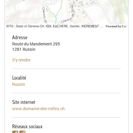
SITG - State of Geneva-CH, IGN, Esri, HERE, Garmin, INCREMENT P, USGS, METI/NASA
Powered by
Esri
Adresse
Route du Mandement 295
1281 Russin
S'y rendre
Localité
Russin
Site internet
www.domaine-des-rothis.ch
Réseaux sociaux