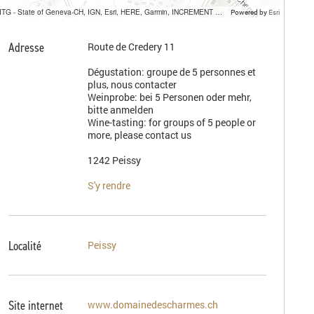
SITG - State of Geneva-CH, IGN, Esri, HERE, Garmin, INCREMENT P, USGS, METI/NASA
Powered by
Esri
Adresse
Route de Credery 11
Dégustation: groupe de 5 personnes et
plus, nous contacter
Weinprobe: bei 5 Personen oder mehr,
bitte anmelden
Wine-tasting: for groups of 5 people or
more, please contact us
1242 Peissy
S'y rendre
Localité
Peissy
Site internet
www.domainedescharmes.ch