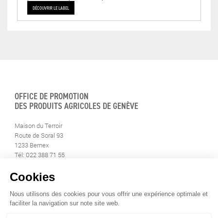
DÉCOUVRIR LE LABEL
OFFICE DE PROMOTION
DES PRODUITS AGRICOLES DE GENÈVE
Maison du Terroir
Route de Soral 93
1233 Bernex
Tél: 022 388 71 55
Fax: 022 388 71 58
info@geneveterroir.ge.ch
RESTEZ AU CONTACT DE
TOUTE L’ACTUALITÉ DU TERROIR