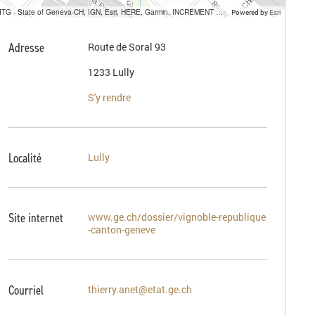
SITG - State of Geneva-CH, IGN, Esri, HERE, Garmin, INCREMENT P, USGS, METI/NASA
Powered by
Esri
Adresse
Route de Soral 93
1233 Lully
S'y rendre
Localité
Lully
Site internet
www.ge.ch/dossier/vignoble-republique
-canton-geneve
Courriel
thierry.anet@etat.ge.ch