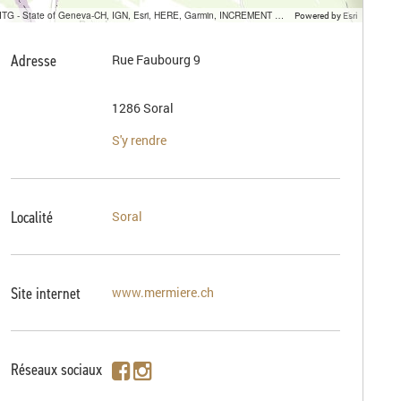
SITG - State of Geneva-CH, IGN, Esri, HERE, Garmin, INCREMENT P, USGS, METI/NASA
Powered by
Esri
Adresse
Rue Faubourg 9
1286 Soral
S'y rendre
Localité
Soral
Site internet
www.mermiere.ch
Réseaux sociaux