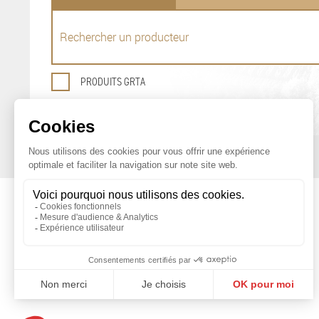
PRODUITS GRTA
OFFICE DE PROMOTION
DES PRODUITS AGRICOLES DE GENÈVE
Maison du Terroir
Tél: 022 388 71 55
Route de Soral 93
Fax: 022 388 71 58
1233 Bernex
info@geneveterroir.ge.ch