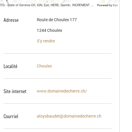
SITG - State of Geneva-CH, IGN, Esri, HERE, Garmin, INCREMENT P, USGS, METI/NASA
Powered by
Esri
Adresse
Route de Choulex 177
1244 Choulex
S'y rendre
Localité
Choulex
Site internet
www.domainedecherre.ch/
Courriel
aloysbaudet@domainedecherre.ch