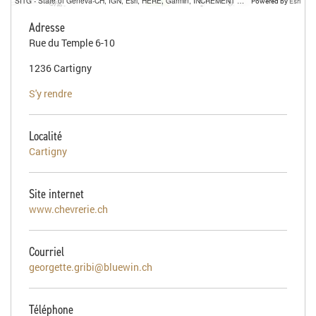
SITG - State of Geneva-CH, IGN, Esri, HERE, Garmin, INCREMENT P, USGS, METI/NASA
Powered by
Esri
Adresse
Rue du Temple 6-10
1236 Cartigny
S'y rendre
Localité
Cartigny
Site internet
www.chevrerie.ch
Courriel
georgette.gribi@bluewin.ch
Téléphone