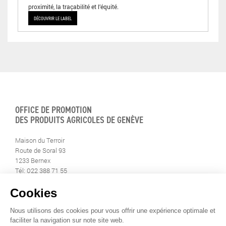
proximité, la traçabilité et l’équité.
DÉCOUVRIR LE LABEL
OFFICE DE PROMOTION
DES PRODUITS AGRICOLES DE GENÈVE
Maison du Terroir
Route de Soral 93
1233 Bernex
Tél: 022 388 71 55
Fax: 022 388 71 58
info@geneveterroir.ge.ch
RESTEZ AU CONTACT DE
TOUTE L’ACTUALITÉ DU TERROIR