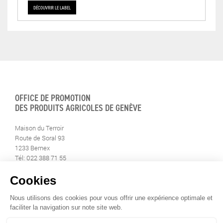
DÉCOUVRIR LE LABEL
OFFICE DE PROMOTION
DES PRODUITS AGRICOLES DE GENÈVE
Maison du Terroir
Route de Soral 93
1233 Bernex
Tél: 022 388 71 55
Fax: 022 388 71 58
info@geneveterroir.ge.ch
RESTEZ AU CONTACT DE
TOUTE L’ACTUALITÉ DU TERROIR