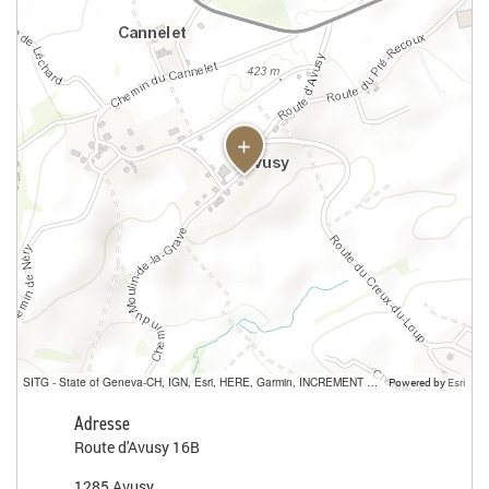
SITG - State of Geneva-CH, IGN, Esri, HERE, Garmin, INCREMENT P, USGS, METI/NASA
Powered by
Esri
Adresse
Route d'Avusy 16B
1285 Avusy