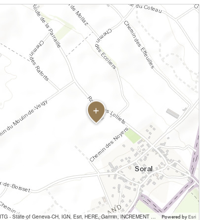
SITG - State of Geneva-CH, IGN, Esri, HERE, Garmin, INCREMENT P, USGS, METI/NASA
Powered by
Esri