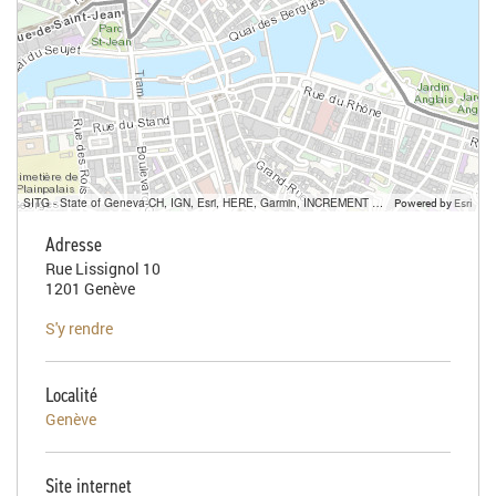
SITG - State of Geneva-CH, IGN, Esri, HERE, Garmin, INCREMENT P, USGS, METI/NASA
Powered by
Esri
Adresse
Rue Lissignol 10
1201 Genève
S'y rendre
Localité
Genève
Site internet