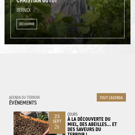
CHRISTIAN GUYOT
BERNEX
DÉCOUVRIR
AGENDA DU TERROIR
TOUT L'AGENDA
ÉVÉNEMENTS
COURS
23
À LA DÉCOUVERTE DU
SEPT
MIEL, DES ABEILLES… ET
26
DES SAVEURS DU
TERROIR !