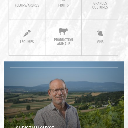
GRANDES
FLEURS/ARBRES
FRUITS
CULTURES
PRODUCTION
LÉGUMES
VINS
ANIMALE