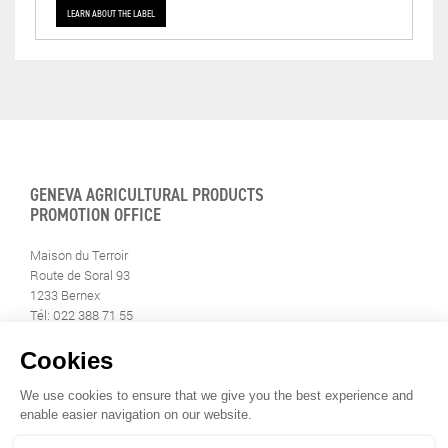
LEARN ABOUT THE LABEL
GENEVA AGRICULTURAL PRODUCTS
PROMOTION OFFICE
Maison du Terroir
Route de Soral 93
1233 Bernex
Tél: 022 388 71 55
Fax: 022 388 71 58
info@geneveterroir.ge.ch
STAY INFORMED
ALL THE TERROIR NEWS